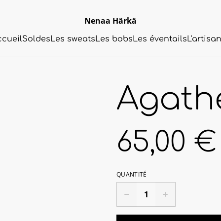
Nenaa Härkä
ccueil
Soldes
Les sweats
Les bobs
Les éventails
L'artisa
Agath
65,00 €
QUANTITÉ