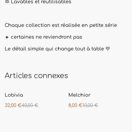
🧼 Lavables et réutilisables
Chaque collection est réalisée en petite série
🔸 certaines ne reviendront pas
Le détail simple qui change tout à table 💛
Articles connexes
%
%
Lobivia
Melchior
32,00 €
40,00 €
8,00 €
10,00 €