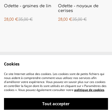
%
%
Odette - graines de lin
Odette - noyaux de
cerises
28,00 €
35,00 €
28,00 €
35,00 €
Cookies
Contactez-nous
Conditions
Politique de
Politique de
Ce site Internet utilise des cookies. Les cookies sont de petits fichiers qui
confidentialité
cookies
nous aident à comprendre comment vous utilisez nos services afin
d'améliorer votre expérience. Vous pouvez en savoir plus sur ces cookies
et contrôler la façon dont ils sont utilisés en cliquant sur « Paramètres des
cookies ». Vous pouvez également consulter notre
politique de cookies
.
Tout accepter
©
2026
Nenaa Härkä