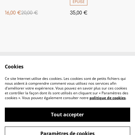
ÉPUISÉ
16,00 €
20,00 €
35,00 €
Cookies
Contactez-nous
Conditions
Politique de
Politique de
Ce site Internet utilise des cookies. Les cookies sont de petits fichiers qui
confidentialité
cookies
nous aident à comprendre comment vous utilisez nos services afin
d'améliorer votre expérience. Vous pouvez en savoir plus sur ces cookies
et contrôler la façon dont ils sont utilisés en cliquant sur « Paramètres des
cookies ». Vous pouvez également consulter notre
politique de cookies
.
Tout accepter
©
2026
Nenaa Härkä
Paramètres de cookies