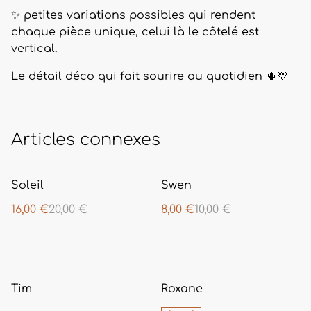
✨ petites variations possibles qui rendent
chaque pièce unique, celui là le côtelé est
vertical.
Le détail déco qui fait sourire au quotidien 🌵💛
Articles connexes
%
%
Soleil
Swen
16,00 €
20,00 €
8,00 €
10,00 €
%
Tim
Roxane