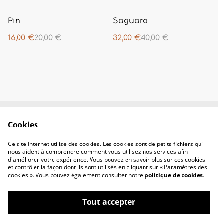
%
%
Pin
Saguaro
16,00 €
20,00 €
32,00 €
40,00 €
Cookies
Contactez-nous
Conditions
Politique de
Politique de
Ce site Internet utilise des cookies. Les cookies sont de petits fichiers qui
confidentialité
cookies
nous aident à comprendre comment vous utilisez nos services afin
d'améliorer votre expérience. Vous pouvez en savoir plus sur ces cookies
et contrôler la façon dont ils sont utilisés en cliquant sur « Paramètres des
cookies ». Vous pouvez également consulter notre
politique de cookies
.
Tout accepter
©
2026
Nenaa Härkä