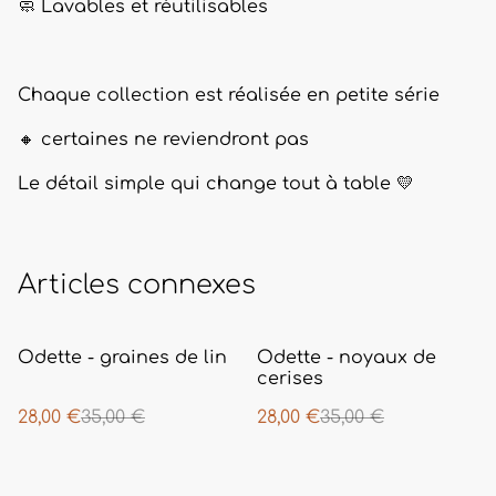
🧼 Lavables et réutilisables
Chaque collection est réalisée en petite série
🔸 certaines ne reviendront pas
Le détail simple qui change tout à table 💛
Articles connexes
%
%
Odette - graines de lin
Odette - noyaux de
cerises
28,00 €
35,00 €
28,00 €
35,00 €