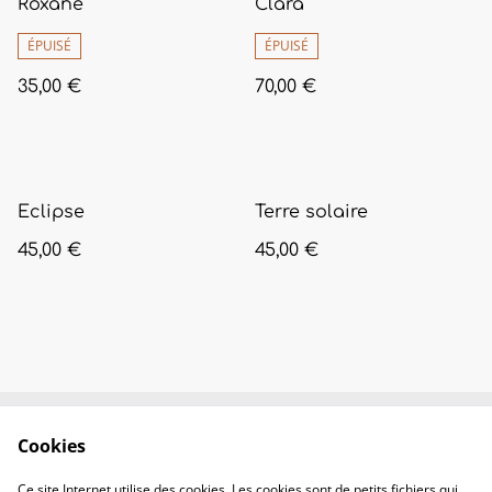
Roxane
Clara
ÉPUISÉ
ÉPUISÉ
35,00 €
70,00 €
Eclipse
Terre solaire
45,00 €
45,00 €
Cookies
Contactez-nous
Conditions
Politique de
Politique de
Ce site Internet utilise des cookies. Les cookies sont de petits fichiers qui