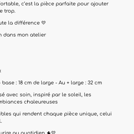
fortable, c’est la pièce parfaite pour ajouter
e trop.
ute la différence 💛
n dans mon atelier
x
 base : 18 cm de large - Au + large : 32 cm
 avec soin, inspiré par le soleil, les
ambiances chaleureuses
sibles qui rendent chaque pièce unique, celui
.
urire au quotidien 🌵💛