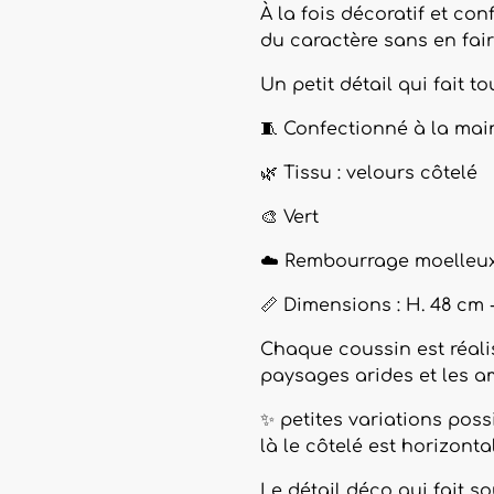
À la fois décoratif et con
du caractère sans en fair
Un petit détail qui fait to
🧵 Confectionné à la mai
🌿 Tissu : velours côtelé
🎨 Vert
☁️ Rembourrage moelleu
📏 Dimensions : H. 48 cm -
Chaque coussin est réalisé
paysages arides et les 
✨ petites variations pos
là le côtelé est horizontal
Le détail déco qui fait so