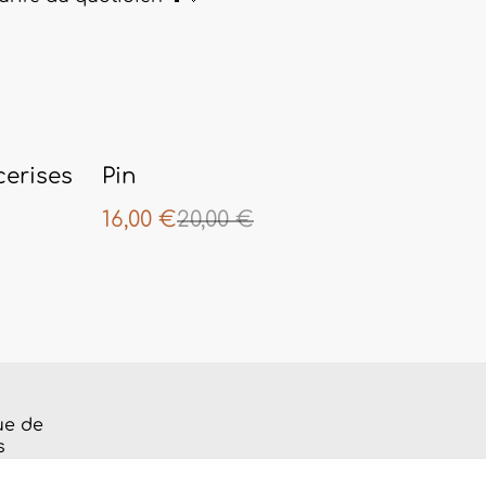
%
cerises
Pin
16,00 €
20,00 €
ue de
s