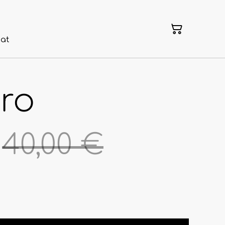
nat
ro
40,00 €