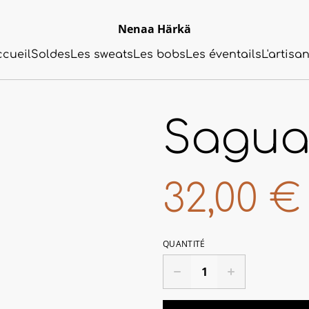
Nenaa Härkä
ccueil
Soldes
Les sweats
Les bobs
Les éventails
L'artisa
Sagua
32,00 €
QUANTITÉ