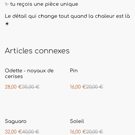
✨ tu reçois une pièce unique
Le détail qui change tout quand la chaleur est là
☀️
Articles connexes
%
%
Odette - noyaux de
Pin
cerises
28,00 €
35,00 €
16,00 €
20,00 €
%
%
Saguaro
Soleil
32,00 €
40,00 €
16,00 €
20,00 €