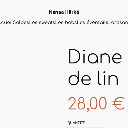
Nenaa Härkä
ccueil
Soldes
Les sweats
Les bobs
Les éventails
L'artisa
Diane 
de lin
28,00 €
QUANTITÉ