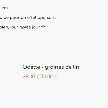
1 cm
roide pour un effet apaisant.
 bien, jour après jour 💛
%
Odette - graines de lin
28,00 €
35,00 €