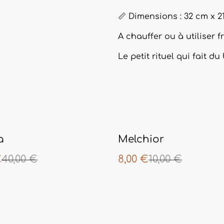
📏 Dimensions : 32 cm x 2
A chauffer ou à utiliser f
Le petit rituel qui fait du
%
a
Melchior
€
40,00 €
8,00 €
10,00 €