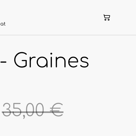
nat
- Graines
35,00 €